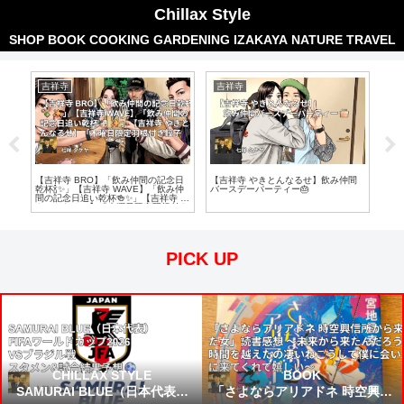
Chillax Style
SHOP
BOOK
COOKING
GARDENING
IZAKAYA
NATURE
TRAVEL
吉祥寺
吉祥寺
吉
ープ
【吉祥寺 BRO】「飲み仲間の記念日
【吉祥寺 やきとんなるせ】飲み仲間
【吉
乾杯🍾✨」【吉祥寺 WAVE】「飲み仲
バースデーパーティー🎂
日本
間の記念日追い乾杯🍻✨」【吉祥寺 や
と白
きとんなるせ】「木曜日限定羽根付き
ーキ
餃子🥟」
バス
え」
PICK UP
CHILLAX STYLE
BOOK
SAMURAI BLUE（日本代表）
「さよならアリアドネ 時空興信