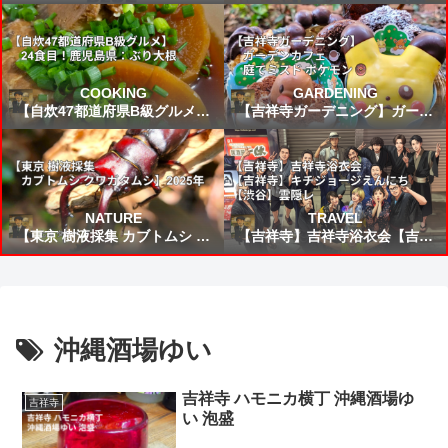
FIFAワールドカップ2026 VSブ
所から来た女」読書感想 ～未来
ラジル戦 スタメン&試合結果予
から来たんだろう時間を越えた
想⚽
の凄いねこうして僕に会いに来
てくれて嬉しい～
COOKING
GARDENING
【自炊47都道府県B級グルメ】
【吉祥寺ガーデニング】ガーデ
24食目！鹿児島県：ぶり大根
ンカフェ☕庭でミスド ポケモン
🍩
NATURE
TRAVEL
【東京 樹液採集 カブトムシ ク
【吉祥寺】吉祥寺浴衣会【吉祥
ワガタムシ】2025年
寺】キチジョージえんにち【渋
谷】雲隠レ
沖縄酒場ゆい
吉祥寺 ハモニカ横丁 沖縄酒場ゆ
吉祥寺
い 泡盛