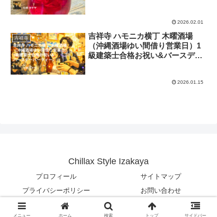
2026.02.01
吉祥寺 ハモニカ横丁 木曜酒場
吉祥寺
（沖縄酒場ゆい間借り営業日）1
級建築士合格お祝い&バースデー
パーティー♪
2026.01.15
Chillax Style Izakaya
プロフィール
サイトマップ
プライバシーポリシー
お問い合わせ
© 2026 Chillax Style Izakaya.
メニュー
ホーム
検索
トップ
サイドバー