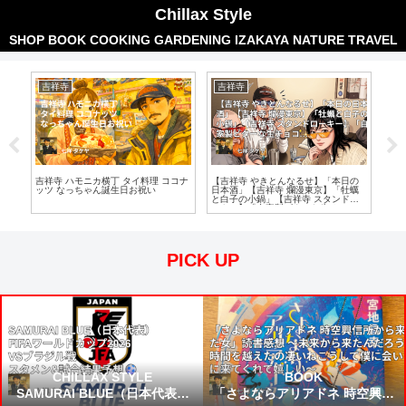
Chillax Style
SHOP
BOOK
COOKING
GARDENING
IZAKAYA
NATURE
TRAVEL
吉祥寺
吉祥寺
吉
 麻
吉祥寺 ハモニカ横丁 タイ料理 ココナ
【吉祥寺 やきとんなるせ】「本日の
吉祥寺
ッツ なっちゃん誕生日お祝い
日本酒」【吉祥寺 爛漫東京】「牡蠣
（旧T
と白子の小鍋」【吉祥寺 スタンドロ
New 
ーキー】「自家製ビターな生チョコ、
バスクチーズケーキ バニラアイス添
え」
PICK UP
CHILLAX STYLE
BOOK
SAMURAI BLUE（日本代表）
「さよならアリアドネ 時空興信