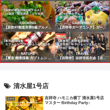
FIFAワールドカップ2026 VSブ
所から来た女」読書感想 ～未来
ラジル戦 スタメン&試合結果予
から来たんだろう時間を越えた
想⚽
の凄いねこうして僕に会いに来
てくれて嬉しい～
COOKING
GARDENING
【自炊47都道府県B級グルメ】
【吉祥寺ガーデニング】ガーデ
24食目！鹿児島県：ぶり大根
ンカフェ☕庭でミスド ポケモン
🍩
NATURE
TRAVEL
【東京 樹液採集 カブトムシ ク
【吉祥寺】吉祥寺浴衣会【吉祥
ワガタムシ】2025年
寺】キチジョージえんにち【渋
谷】雲隠レ
清水屋1号店
吉祥寺 ハモニカ横丁 清水屋1号店
吉祥寺
マスター Birthday Party♪