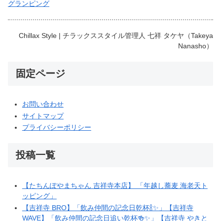
グランピング
Chillax Style | チラックススタイル管理人 七祥 タケヤ（Takeya
Nanasho）
固定ページ
お問い合わせ
サイトマップ
プライバシーポリシー
投稿一覧
【たちんぽやまちゃん 吉祥寺本店】 「年越し蕎麦 海老天ト
ッピング」
【吉祥寺 BRO】「飲み仲間の記念日乾杯🍾✨」【吉祥寺
WAVE】「飲み仲間の記念日追い乾杯🍻✨」【吉祥寺 やきと