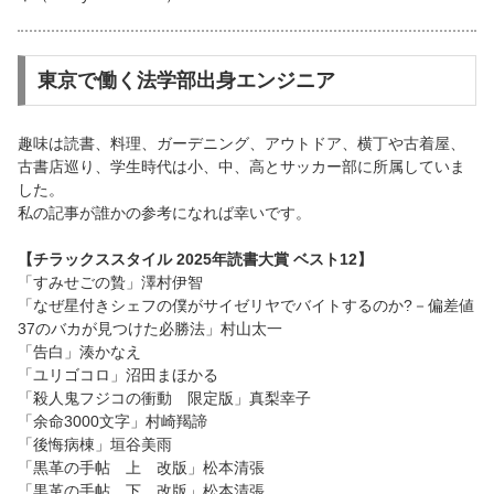
東京で働く法学部出身エンジニア
趣味は読書、料理、ガーデニング、アウトドア、横丁や古着屋、
古書店巡り、学生時代は小、中、高とサッカー部に所属していま
した。
私の記事が誰かの参考になれば幸いです。
【チラックススタイル 2025年読書大賞 ベスト12】
「すみせごの贄」澤村伊智
「なぜ星付きシェフの僕がサイゼリヤでバイトするのか?－偏差値
37のバカが見つけた必勝法」村山太一
「告白」湊かなえ
「ユリゴコロ」沼田まほかる
「殺人鬼フジコの衝動 限定版」真梨幸子
「余命3000文字」村崎羯諦
「後悔病棟」垣谷美雨
「黒革の手帖 上 改版」松本清張
「黒革の手帖 下 改版」松本清張