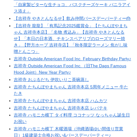
「自家製ビターな生チョコ、バスクチーズケーキ バニラアイ
ス添え」
【吉祥寺 やきとんなるせ】飲み仲間バースデーパーティー🎂
【吉祥寺 龍龍】「有馬記念2025鑑賞会」【たちんぽやまち
ゃん 吉祥寺本店】「名物 煮込み」【吉祥寺 やきとんなる
せ】「本日の日本酒、チキンスペアリブのローズマリー焼
き」【野方ホープ 吉祥寺店】「秋冬限定ラーメン 焦がし味
噌とんこつ」
吉祥寺 Outside American Food Inc. February Birthday Party♪
吉祥寺 Outside American Food Inc.（旧The Daps Famous
Hood Joint）New Year Party♪
吉祥寺 おぷるだち 伊吹いりこ茶碗蒸し
吉祥寺 たちんぽやまちゃん 吉祥寺本店 5周年メニュー 牛た
たき
吉祥寺 たちんぽやまちゃん 吉祥寺本店 ハムカツ
吉祥寺 たちんぽやまちゃん 吉祥寺本店 レバテキ
吉祥寺 ハモニカ横丁 タイ料理 ココナッツ なっちゃん誕生日
お祝い
吉祥寺 ハモニカ横丁 木曜酒場（沖縄酒場ゆい間借り営業
日）1級建築士合格お祝い&バースデーパーティー♪