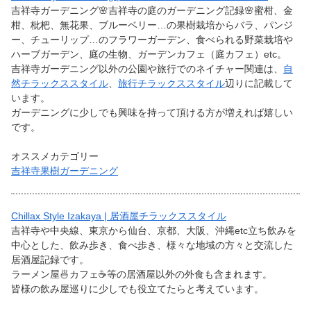
吉祥寺ガーデニング🌸吉祥寺の庭のガーデニング記録🌸蜜柑、金
柑、枇杷、無花果、ブルーベリー…の果樹栽培からバラ、パンジ
ー、チューリップ…のフラワーガーデン、食べられる野菜栽培や
ハーブガーデン、庭の生物、ガーデンカフェ（庭カフェ）etc。
吉祥寺ガーデニング以外の公園や旅行でのネイチャー関連は、
自
然チラックススタイル
、
旅行チラックススタイル
辺りに記載して
います。
ガーデニングに少しでも興味を持って頂ける方が増えれば嬉しい
です。
オススメカテゴリー
吉祥寺果樹ガーデニング
Chillax Style Izakaya | 居酒屋チラックススタイル
吉祥寺や中央線、東京から仙台、京都、大阪、沖縄etc立ち飲みを
中心とした、飲み歩き、食べ歩き、様々な地域の方々と交流した
居酒屋記録です。
ラーメン屋🍜カフェ☕等の居酒屋以外の外食も含まれます。
皆様の飲み屋巡りに少しでも役立てたらと考えています。