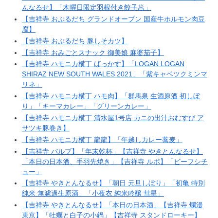
んなるせ】「木曜日限定羽根付き餃子🥟」
【吉祥寺 おぷるだち グランドオープン 国産牛ホルモン肉豆
腐】
【吉祥寺 おぷるだち 豚しそカツ】
【吉祥寺 おみごとスナック 御美娘 麻婆茄子】
【吉祥寺 ハモニカ横丁 ばっかす】「LOGAN LOGAN
SHIRAZ NEW SOUTH WALES 2021」「紫キャベツクミンマ
リネ」
【吉祥寺 ハモニカ横丁 ハモ肉】「群馬泉 生酒原酒 初しぼ
り」「キーマカレー」「グリーンカレー」
【吉祥寺 ハモニカ横丁 清水屋1号店 カニの出汁おむすび ア
サツキ豚巻き】
【吉祥寺 ハモニカ横丁 龍龍】「年越しカレー蕎麦」
【吉祥寺 バルブ】「年末乾杯」【吉祥寺 やきとんなるせ】
「本日の日本酒、手羽先焼き」【吉祥寺 ルポ】「ビーフシチ
ュー」
【吉祥寺 やきとんなるせ】「朝日 元旦しぼり」「初亀 特別
純米 無濾過生原酒」「小夜衣 純米吟醸 彗星」
【吉祥寺 やきとんなるせ】「本日の日本酒」【吉祥寺 爛漫
東京】「牡蠣と白子の小鍋」【吉祥寺 スタンドローキー】