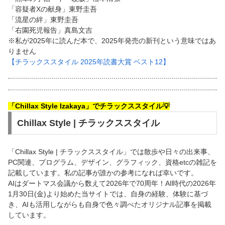
「容疑者Xの献身」東野圭吾
「流星の絆」東野圭吾
「右園死児報告」真島文吉
※私が2025年に読んだ本で、2025年発売の新刊という意味ではあ
りません
【チラックススタイル 2025年読書大賞 ベスト12】
「Chillax Style Izakaya」でチラックススタイル💡
Chillax Style | チラックススタイル
「Chillax Style | チラックススタイル」では散歩や日々の出来事、
PC関連、プログラム、デザイン、グラフィック、資格etcの雑記を
記載しています。私の記事が誰かの参考になれば幸いです。
AIはダートマス会議から数えて2026年で70周年！AI時代の2026年
1月30日(金)より始めた当サイトでは、自身の経験、体験に基づ
き、AIも活用しながらも自身で色々調べたオリジナル記事を掲載
しています。