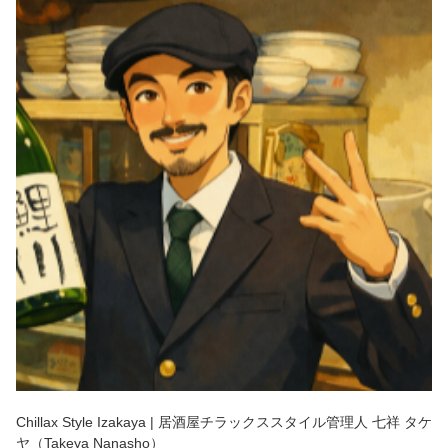
Chillax Style Izakaya | 居酒屋チラックススタイル管理人 七祥 タケ
ヤ（Takeya Nanasho）