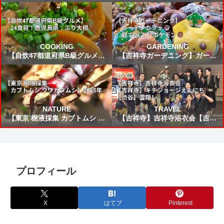
FIFAワールドカップ2026 VSブ
所から来た女」読書感想 ～未来
ラジル戦 スタメン&試合結果予
から来たんだろう時間を越えた
想⚽
の凄いねこうして僕に会いに来
てくれて嬉しい～
COOKING
GARDENING
【自炊47都道府県B級グルメ】
【吉祥寺ガーデニング】ガーデ
24食目！鹿児島県：ぶり大根
ンカフェ☕庭でミスド ポケモン
🍩
NATURE
TRAVEL
【東京 樹液採集 カブトムシ ク
【吉祥寺】吉祥寺浴衣会【吉祥
ワガタムシ】2025年
寺】キチジョージえんにち【渋
谷】雲隠レ
プロフィール
X
はてブ
Pinterest