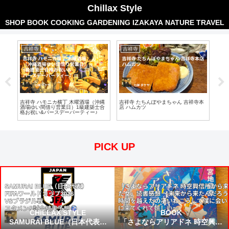
Chillax Style
SHOP
BOOK
COOKING
GARDENING
IZAKAYA
NATURE
TRAVEL
吉祥寺
吉祥寺
吉
コナ
吉祥寺 ハモニカ横丁 木曜酒場（沖縄
吉祥寺 たちんぽやまちゃん 吉祥寺本
【吉
酒場ゆい間借り営業日）1級建築士合
店 ハムカツ
バー
格お祝い&バースデーパーティー♪
PICK UP
CHILLAX STYLE
BOOK
SAMURAI BLUE（日本代表）
「さよならアリアドネ 時空興信